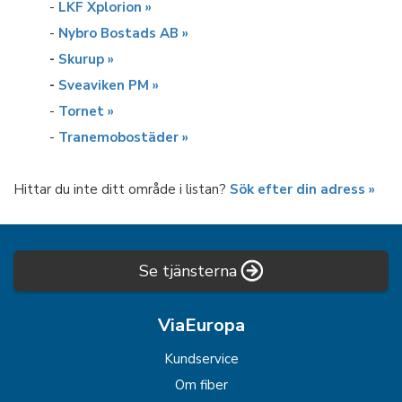
-
LKF Xplorion »
-
Nybro Bostads AB »
-
Skurup »
-
Sveaviken PM »
-
Tornet »
-
Tranemobostäder »
Hittar du inte ditt område i listan?
Sök efter din adress »
Se tjänsterna
ViaEuropa
Kundservice
Om fiber